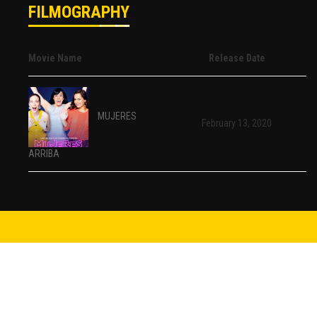
FILMOGRAPHY
Movie Name
Release Date
MUJERES
February 13, 2020
ARRIBA