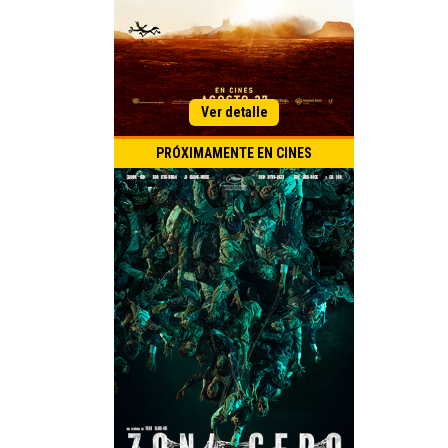
PRÓXIMAMENTE EN CINES
Título Original:
Estreno Argentina:
Zombies
Terror
Acción
Género:
Duración:
País de Origen: