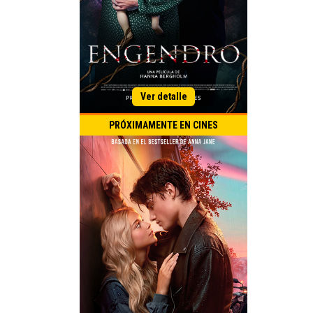
PRÓXIMAMENTE EN CINES
Título Original:
Estreno Argentina:
Romance
Drama
Género:
Duración:
País de Origen: