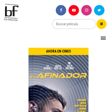
AHORA EN CINES
Título Original:
Estreno Argentina:
Thriller
Suspenso
Género:
Duración:
País de Origen: