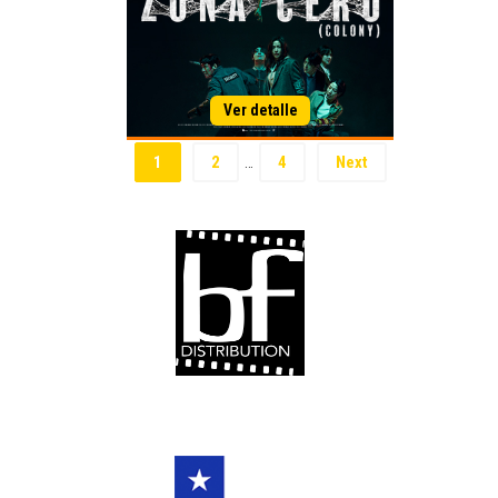
1
2
4
Next
…
¡Bienvenido!