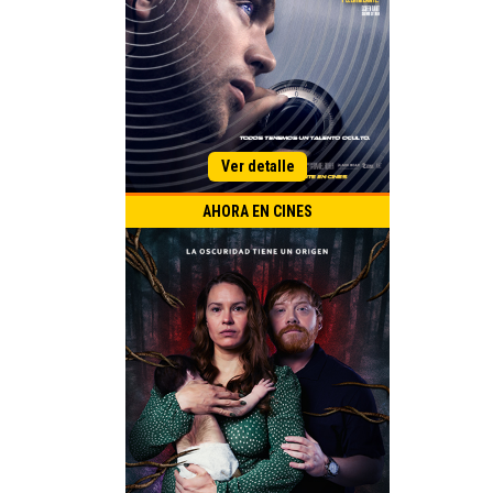
AHORA EN CINES
Título Original:
Estreno Argentina:
Thiller
Drama
Género:
Duración:
País de Origen: