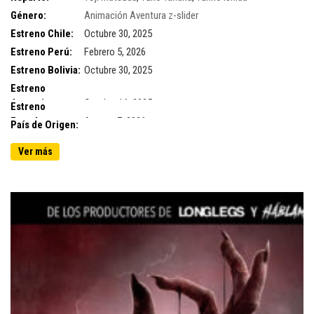
Género:
Animación
Aventura
z-slider
Estreno Chile:
Octubre 30, 2025
Estreno Perú:
Febrero 5, 2026
Estreno Bolivia:
Octubre 30, 2025
Estreno
Argentina:
Octubre 16, 2025
Estreno
Ecuador:
Agosto 7, 2026
País de Origen:
Ver más