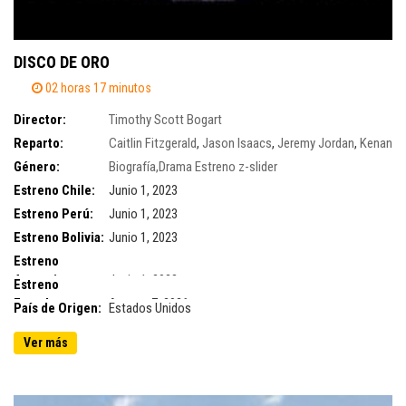
DISCO DE ORO
02 horas 17 minutos
Director:
Timothy Scott Bogart
Reparto:
Caitlin Fitzgerald
,
Jason Isaacs
,
Jeremy Jordan
,
Kenan
Thompson
Género:
,
Michelle Monaghan
Biografía,Drama
,
Neil Patrick Harris
Estreno
z-slider
,
Peyton List
,
Richard
Dreyfuss
,
Steven Strait
Estreno Chile:
Junio 1, 2023
Estreno Perú:
Junio 1, 2023
Estreno Bolivia:
Junio 1, 2023
Estreno
Argentina:
Junio 1, 2023
Estreno
Ecuador:
Agosto 7, 2026
País de Origen:
Estados Unidos
Ver más