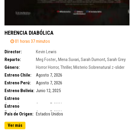
HERENCIA DIABÓLICA
01 horas 37 minutos
Director:
Kevin Lewis
Reparto:
Meg Foster.
,
Mena Suvari
,
Sarah Dumont
,
Sarah Grey
Género:
Horror
Horror, Thriller, Misterio
Sobrenatural
z-slider
Estreno Chile:
Agosto 7, 2026
Estreno Perú:
Agosto 7, 2026
Estreno Bolivia:
Junio 12, 2025
Estreno
Argentina:
Agosto 7, 2026
Estreno
Ecuador:
Agosto 7, 2026
País de Origen:
Estados Unidos
Ver más