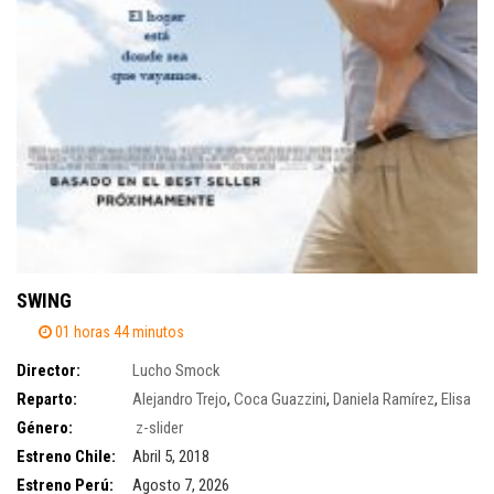
SWING
01 horas 44 minutos
Director:
Lucho Smock
Reparto:
Alejandro Trejo
,
Coca Guazzini
,
Daniela Ramírez
,
Elisa
Zulueta
Género:
,
Héctor Morales
z-slider
,
Koke Santa Ana
Estreno Chile:
Abril 5, 2018
Estreno Perú:
Agosto 7, 2026