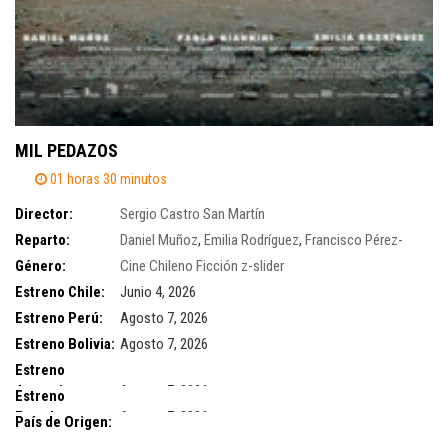
MIL PEDAZOS
01 horas 30 minutos
Director:
Sergio Castro San Martín
Reparto:
Daniel Muñoz
,
Emilia Rodríguez
,
Francisco Pérez-
Bannen
Género:
,
Paola Giannini
Cine Chileno
,
Ximena Martín y Andrea Romero
Ficción
z-slider
Estreno Chile:
Junio 4, 2026
Estreno Perú:
Agosto 7, 2026
Estreno Bolivia:
Agosto 7, 2026
Estreno
Argentina:
Agosto 7, 2026
Estreno
Ecuador:
Agosto 7, 2026
País de Origen: