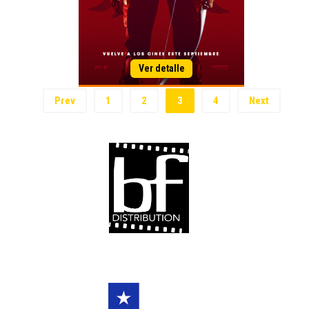
Prev
1
2
3
4
Next
¡Bienvenido!