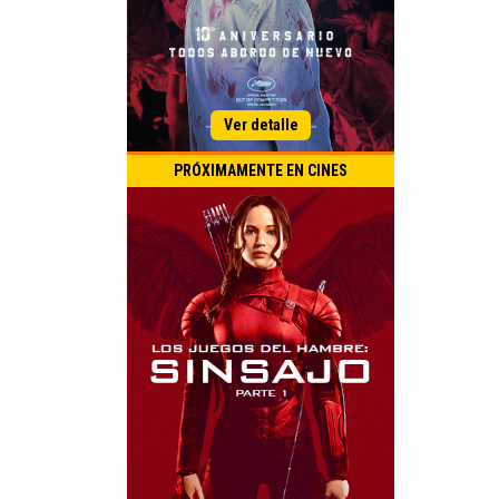
PRÓXIMAMENTE EN CINES
Título Original:
Estreno Perú:
Thiller
Aventura
Acción
Género:
Duración:
País de Origen: