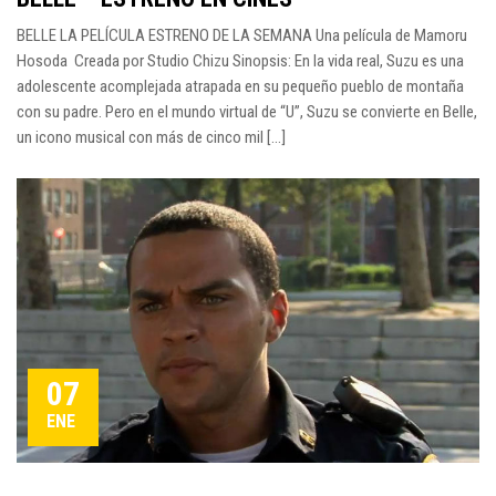
BELLE LA PELÍCULA ESTRENO DE LA SEMANA Una película de Mamoru
Hosoda Creada por Studio Chizu Sinopsis: En la vida real, Suzu es una
adolescente acomplejada atrapada en su pequeño pueblo de montaña
con su padre. Pero en el mundo virtual de “U”, Suzu se convierte en Belle,
un icono musical con más de cinco mil [...]
07
ENE