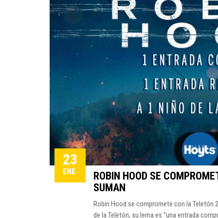
23
ENE
ROBIN HOOD SE COMPROMET
SUMAN
Robin Hood se compromete con la Teletón 2
de la Teletón, su lema es “una entrada comp