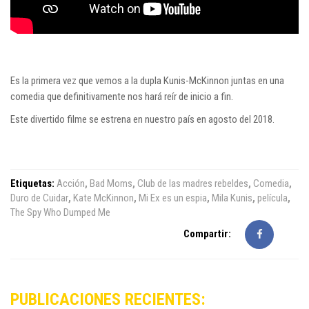
Es la primera vez que vemos a la dupla Kunis-McKinnon juntas en una
comedia que definitivamente nos hará reír de inicio a fin.
Este divertido filme se estrena en nuestro país en agosto del 2018
.
Etiquetas:
Acción
,
Bad Moms
,
Club de las madres rebeldes
,
Comedia
,
Duro de Cuidar
,
Kate McKinnon
,
Mi Ex es un espia
,
Mila Kunis
,
película
,
The Spy Who Dumped Me
Compartir:
PUBLICACIONES RECIENTES: