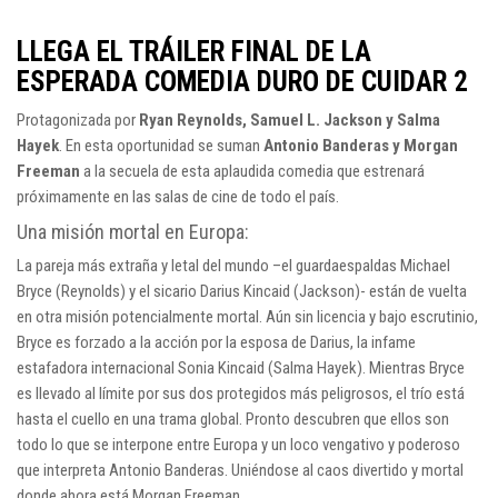
LLEGA EL TRÁILER FINAL DE LA
ESPERADA COMEDIA DURO DE CUIDAR 2
Protagonizada por
Ryan Reynolds, Samuel L. Jackson y Salma
Hayek
. En esta oportunidad se suman
Antonio Banderas y Morgan
Freeman
a la secuela de esta aplaudida comedia que estrenará
próximamente en las salas de cine de todo el país.
Una misión mortal en Europa:
La pareja más extraña y letal del mundo –el guardaespaldas Michael
Bryce (Reynolds) y el sicario Darius Kincaid (Jackson)- están de vuelta
en otra misión potencialmente mortal. Aún sin licencia y bajo escrutinio,
Bryce es forzado a la acción por la esposa de Darius, la infame
estafadora internacional Sonia Kincaid (Salma Hayek). Mientras Bryce
es llevado al límite por sus dos protegidos más peligrosos, el trío está
hasta el cuello en una trama global. Pronto descubren que ellos son
todo lo que se interpone entre Europa y un loco vengativo y poderoso
que interpreta Antonio Banderas. Uniéndose al caos divertido y mortal
donde ahora está Morgan Freeman.