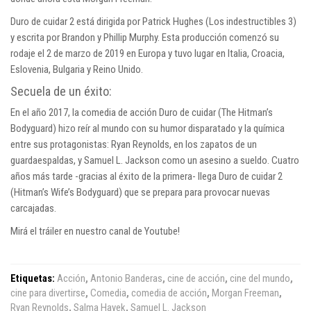
Duro de cuidar 2 está dirigida por Patrick Hughes (Los indestructibles 3)
y escrita por Brandon y Phillip Murphy. Esta producción comenzó su
rodaje el 2 de marzo de 2019 en Europa y tuvo lugar en Italia, Croacia,
Eslovenia, Bulgaria y Reino Unido.
Secuela de un éxito:
En el año 2017, la comedia de acción Duro de cuidar (The Hitman’s
Bodyguard) hizo reír al mundo con su humor disparatado y la química
entre sus protagonistas: Ryan Reynolds, en los zapatos de un
guardaespaldas, y Samuel L. Jackson como un asesino a sueldo. Cuatro
años más tarde -gracias al éxito de la primera- llega Duro de cuidar 2
(Hitman’s Wife’s Bodyguard) que se prepara para provocar nuevas
carcajadas.
Mirá el tráiler en nuestro canal de
Youtube
!
Etiquetas:
Acción
,
Antonio Banderas
,
cine de acción
,
cine del mundo
,
cine para divertirse
,
Comedia
,
comedia de acción
,
Morgan Freeman
,
Ryan Reynolds
,
Salma Hayek
,
Samuel L. Jackson