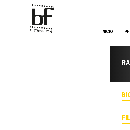
INICIO
PR
RA
BI
FI