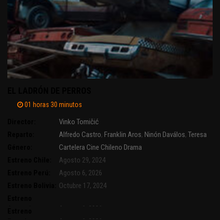
EL LADRÓN DE PERROS
01 horas 30 minutos
Director:
Vinko Tomičić
Reparto:
Alfredo Castro
,
Franklin Aros
,
Ninón Daválos
,
Teresa
Ruiz
Género:
Cartelera
Cine Chileno
Drama
Estreno Chile:
Agosto 29, 2024
Estreno Perú:
Agosto 6, 2026
Estreno Bolivia:
Octubre 17, 2024
Estreno
Argentina:
Agosto 6, 2026
Estreno