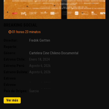
BREAKING SOCIAL
01 horas 23 minutos
Director:
Fredrik Gertten
Reparto:
Género:
Cartelera
Cine Chileno
Documental
Estreno Chile:
Enero 18, 2024
Estreno Perú:
Agosto 6, 2026
Estreno Bolivia:
Agosto 6, 2026
Estreno
Argentina:
Agosto 6, 2026
Estreno
Ecuador:
Agosto 6, 2026
País de Origen:
Suecia
Ver más