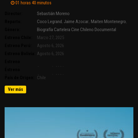
01 horas 40 minutos
Director:
Sebastián Moreno
Reparto:
Coco Legrand
,
Jaime Azocar.
,
Maiten Montenegro
,
Pilar Sordo
Género:
Biografía
Cartelera
Cine Chileno
Documental
Estreno Chile:
Marzo 27, 2025
Estreno Perú:
Agosto 6, 2026
Estreno Bolivia:
Agosto 6, 2026
Estreno
Argentina:
Agosto 6, 2026
Estreno
Ecuador:
Agosto 6, 2026
País de Origen:
Chile
Ver más