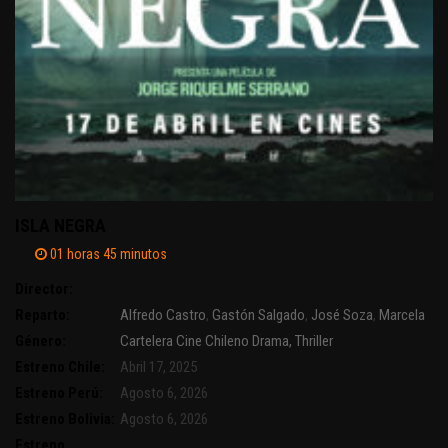
ISLA NEGRA
01 horas 45 minutos
Director:
Reparto:
Alfredo Castro
,
Gastón Salgado
,
José Soza
,
Marcela
Salinas
Género:
,
Paulina Urrutia
Cartelera
Cine Chileno
Drama, Thriller
Estreno Chile:
Abril 17, 2025
Estreno Perú:
Agosto 6, 2026
Estreno Bolivia:
Agosto 6, 2026
Estreno