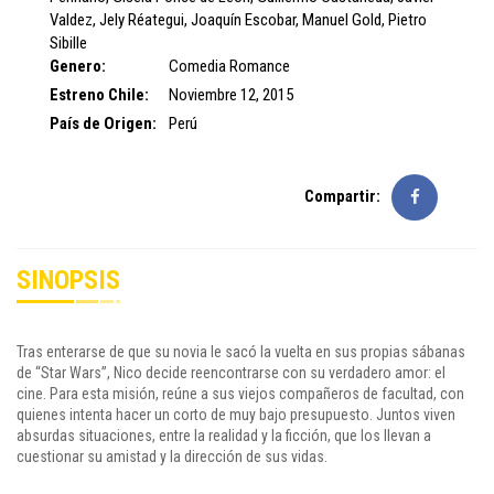
Valdez
,
Jely Réategui
,
Joaquín Escobar
,
Manuel Gold
,
Pietro
Sibille
Genero:
Comedia
Romance
Estreno Chile:
Noviembre 12, 2015
País de Origen:
Perú
Compartir:
SINOPSIS
Tras enterarse de que su novia le sacó la vuelta en sus propias sábanas
de “Star Wars”, Nico decide reencontrarse con su verdadero amor: el
cine. Para esta misión, reúne a sus viejos compañeros de facultad, con
quienes intenta hacer un corto de muy bajo presupuesto. Juntos viven
absurdas situaciones, entre la realidad y la ficción, que los llevan a
cuestionar su amistad y la dirección de sus vidas.