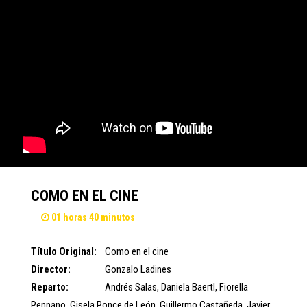
COMO EN EL CINE
01 horas 40 minutos
Título Original:
Como en el cine
Director:
Gonzalo Ladines
Reparto:
Andrés Salas
,
Daniela Baertl
,
Fiorella
Pennano
,
Gisela Ponce de León
,
Guillermo Castañeda
,
Javier