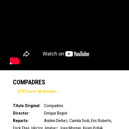
COMPADRES
01 horas 46 minutos
Título Original:
Compadres
Director:
Enrique Begné
Reparto:
Aislinn Derbez
,
Camila Sodi
,
Eric Roberts
,
Erick Elias
,
Héctor Jiménez
,
Joey Morgan
,
Kevin Pollak
,