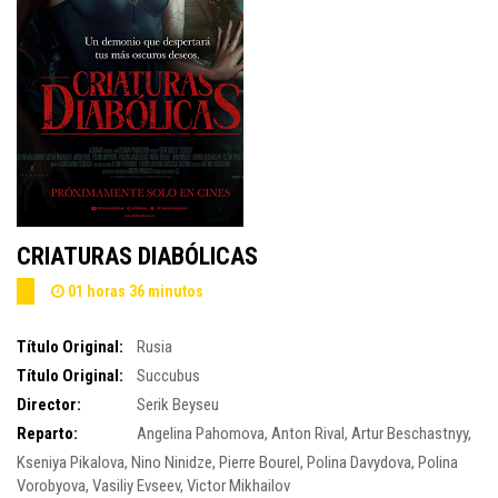
CRIATURAS DIABÓLICAS
01 horas 36 minutos
Título Original:
Rusia
Título Original:
Succubus
Director:
Serik Beyseu
Reparto:
Angelina Pahomova
,
Anton Rival
,
Artur Beschastnyy
,
Kseniya Pikalova
,
Nino Ninidze
,
Pierre Bourel
,
Polina Davydova
,
Polina
Vorobyova
,
Vasiliy Evseev
,
Victor Mikhailov