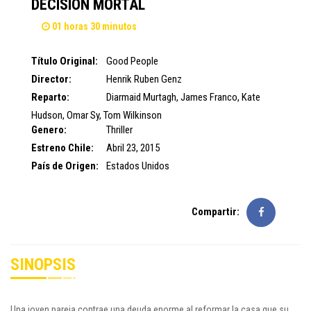
DECISIÓN MORTAL
01 horas 30 minutos
Título Original:
Good People
Director:
Henrik Ruben Genz
Reparto:
Diarmaid Murtagh
,
James Franco
,
Kate
Hudson
,
Omar Sy
,
Tom Wilkinson
Genero:
Thriller
Estreno Chile:
Abril 23, 2015
País de Origen:
Estados Unidos
Compartir:
SINOPSIS
Una joven pareja contrae una deuda enorme al reformar la casa que su