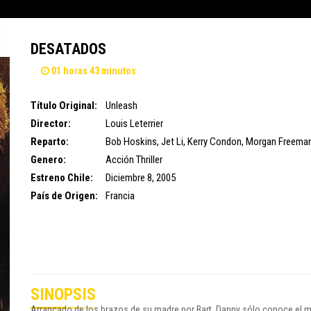
DESATADOS
01 horas 43 minutos
Título Original:
Unleash
Director:
Louis Leterrier
Reparto:
Bob Hoskins
,
Jet Li
,
Kerry Condon
,
Morgan Freema
Genero:
Acción
Thriller
Estreno Chile:
Diciembre 8, 2005
País de Origen:
Francia
SINOPSIS
Arrancado de los brazos de su madre por Bart, Danny sólo conoce el mu