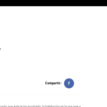
n
Compartir:
ndo que éste le ha mostrado: la habitación en la que vive y