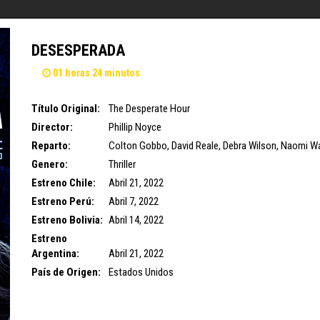
DESESPERADA
01 horas 24 minutos
Título Original:
The Desperate Hour
Director:
Phillip Noyce
Reparto:
Colton Gobbo
,
David Reale
,
Debra Wilson
,
Naomi W
Genero:
Thriller
Estreno Chile:
Abril 21, 2022
Estreno Perú:
Abril 7, 2022
Estreno Bolivia:
Abril 14, 2022
Estreno
Argentina:
Abril 21, 2022
País de Origen:
Estados Unidos