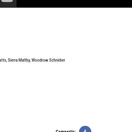
atts
,
Sierra Maltby
,
Woodrow Schrieber
Compartir: