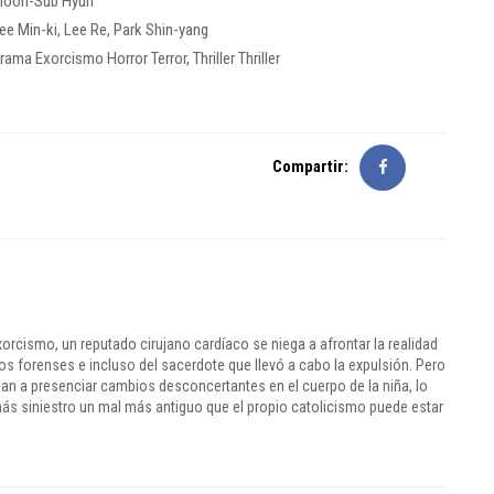
oon-Sub Hyun
ee Min-ki
,
Lee Re
,
Park Shin-yang
rama
Exorcismo
Horror
Terror, Thriller
Thriller
Compartir:
exorcismo, un reputado cirujano cardíaco se niega a afrontar la realidad
os forenses e incluso del sacerdote que llevó a cabo la expulsión. Pero
an a presenciar cambios desconcertantes en el cuerpo de la niña, lo
más siniestro
un mal más antiguo que el propio catolicismo
puede estar