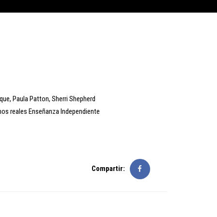
que
,
Paula Patton
,
Sherri Shepherd
os reales
Enseñanza
Independiente
Compartir: