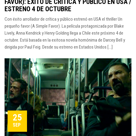
FAVOR): ÉXITO DE CRÍTICA Y PÚBLICO EN USA /
ESTRENO 4 DE OCTUBRE
Con éxito arrollador de crítica y público estrenó en USA el thriller Un
pequeño favor (A Simple Favor). La película protagonizada por Blake
Lively, Anna Kendrick y Henry Golding llega a Chile este próximo 4 de
octubre. Está basada en la exitosa novela homónima de Darcey Bell y
dirigida por Paul Feig. Desde su estreno en Estados Unidos [...]
25
SEP