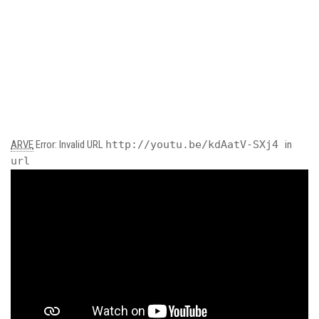
ARVE
Error: Invalid URL
http://youtu.be/kdAatV-SXj4
in
url